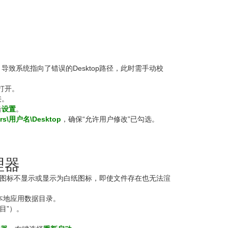
致系统指向了错误的Desktop路径，此时需手动校
打开。
接。
击
设置
。
ers\用户名\Desktop
，确保“允许用户修改”已勾选。
理器
损坏会导致图标不显示或显示为白纸图标，即使文件存在也无法渲
本地应用数据目录。
目”）。