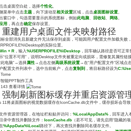
键点击桌面空白处，选择
个性化
。
左侧菜单中点击
主题
，向下滚动至
相关设置
区域，点击
桌面图标设置
。
弹出窗口中，勾选需要显示的系统图标，例如
此电脑
、
回收站
、
网络
。
应用
，再点击
确定
保存设置。
、重建用户桌面文件夹映射路径
标全部消失且新建文件无法保存到桌面，可能因用户配置文件加载失败，导
RPROFILE%\Desktop的实际位置。
Win + R
，输入
%USERPROFILE%\Desktop
，回车确认路径是否可正常
示“位置不可用”，说明Desktop文件夹被重定向或损坏，需修复其属性链
“此电脑”→选择
属性
→点击左侧
高级系统设置
→在“用户配置文件”区域点
用户配置文件列表中，选中当前账户，点击
复制到
，将目标路径设为
C:\Us
Tome
I智能PPT制作工具
143
查看详情
、强制刷新图标缓存并重启资源管
ows 11将桌面图标的视觉数据缓存在IconCache.db文件中，缓存
开文件资源管理器，在地址栏粘贴并访问：
%LocalAppData%
，回车进入
该目录中查找并删除文件：
IconCache.db
（若不可见，请先启用“隐藏的项
在
%AppData%\Local
路径下，再次查找并删除同名缓存文件。