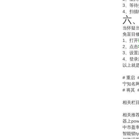
3、等待
4、扫描
六
当怀疑
免盲目
1、打开
2、点击
3、设置
4、登
以上就是
#
重启
宁知名
#
将其
相关栏目
相关推
器上po
中市盈
智能锁t