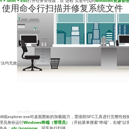
rl + Shift + Esc
打开任务管理器，在“进程”页签中找到
Windows资源管
、使用命令行扫描并修复系统文件
方法均无效
32.dll或explorer.exe对桌面图标的加载能力，需借助SFC工具进行完整
管理员身份运行
Windows终端（管理员）
（开始菜单搜索“终端”，右键“以
命令：
sfc /scannow
，回车执行扫描。