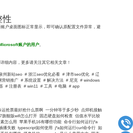
整性
新账户桌面图标正常显示，即可确认原配置文件异常，避
icrosoft账户的用户
。
】的详细内容，更多请关注其它相关文章！
泉州新站seo
#
浙江seo优化必看
#
津市seo优化
#
辽
网营销推广
#
系统设置
#
解决方法
#
尼克
#
windows
器
#
注册表
#
win11
#
工具
#
电脑
#
app
春运抢票最好抢什么票啊
一分钟等于多少秒
点焊机接触
n7旗舰版wifi怎么打开
固态硬盘如何检查
估值水平比较
元素怎么用
苹果手机16有哪些功能
命令行如何运行j*a
畅播失败
typescript如何使用
j*a如何运行curl命令行
如