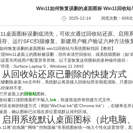
Win11如何恢复误删的桌面图标 Win11回
2025-12-14
浏览次数：
608次
n11桌面图标误删或消失，可依次通过回收站还原、启用系
缓存、运行SFC扫描修复、新建用户账户验证六种方法恢
现Win11桌面上的图标被误删，但尚未清空回收站，或系统级图标（如“
示设置关闭或用户配置异常所致。以下是恢复这些图标的多种操作路径：
：Surface Laptop 5，Windows 11 24H2
、从回收站还原已删除的快捷方式
右键删除桌面.lnk文件时，系统默认将其移入回收站而非彻底清除。只要
路径保持不变。
击打开桌面上的
回收站
图标。
回收站窗口顶部搜索栏中输入
.lnk
，快速筛选所有快捷方式文件。
应名称的快捷方式（例如“WeChat.lnk”或“Chrome.lnk”），右键单击
回桌面，确认图标已出现在原位置或默认排列区域。
、启用系统默认桌面图标（此电脑
ows 11将“此电脑”“网络”“控制面板”等系统图标统一纳入个性化设置