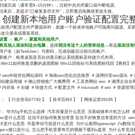
扫描完成（通常需8–15分钟），过程中勿关闭窗口或中断电源。
结束后，若提示“已修复某些文件”，立即重启电脑使更改生效。
、创建新本地用户账户验证配置完
当前用户配置文件严重损坏时，新建一个标准本地账户可隔离问题源。若
修改注册表或重装系统。
设置 → 账户 → 家庭和其他用户
。
将其他人添加到这台电脑
，选择
我没有这个人的登录信息
→再选
添加没有M
用户名（如TestUser）与密码，完成创建后注销当前账户。
录新账户，检查桌面是否自动显示默认系统图标及快捷方式布局。
Win11如何恢复误删的桌面图标 Win11回收站与系统图标找回【教程
#
seo外链优化网站源码
#
海南seo优化信息推荐
#
淄博抖音seo源头
#
网站建设商城
#
佛山营销推广大概费用
#
工具类网站 seo
#
湘潭企业全
#
内存条
#
右键
#
快捷方式
#
配置文件
#
microsoft
#
win
#
资源管理
： 【
行业资讯67740
】 【
技术百科0
】 【
网络运营39195
】
荐：
华为5g手机怎么选择
汽车排量是什么意思
没基础做单片机怎么样
wer是什么意思
征信不好如何恢复信誉度 ‌征信不好恢复信誉度的方法
wi
率E是什么意思
市盈率动亏损是什么意思
为什么都用typescript
j*a数组
ype-c接口是什么
怎么把手机里爱奇艺的视频下载到u盘里
为什么夸克流