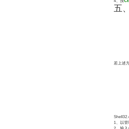
4、按
Ct
五
若上述
Shell
1、以
2、输入