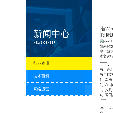
若Wi
新闻中心
图标
NEWS CENTER
如果您发
除、显
本文运行环境
一
行业资讯
当用户
与目标
技术百科
1、双
2、在
网络运营
3、找到对
4、返
二
Wind