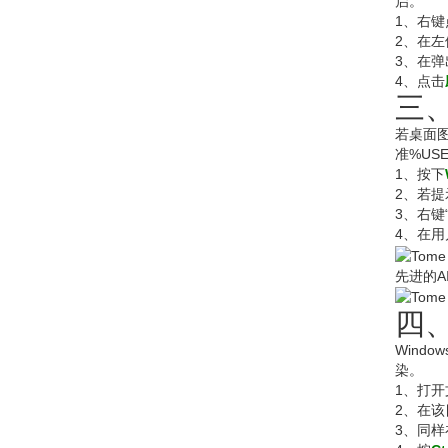
启。
1、右
2、在
3、在
4、点击
三
若桌面图
准%USE
1、按下
2、若提
3、右键
4、在
先进的A
四
Wind
染。
1、打
2、在
3、同样